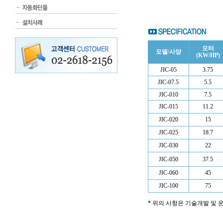
모터
모델/사양
(KW/HP)
JIC-05
3.75
JIC-07.5
5.5
JIC-010
7.5
JIC-015
11.2
JIC-020
15
JIC-025
18.7
JIC-030
22
JIC-050
37.5
JIC-060
45
JIC-100
75
* 위의 사항은 기술개발 및 